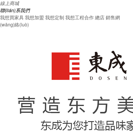
線上商城
聯(lián)系我們
我想買家具
我想加盟
我想定制
我想工程合作
總店
銷售網
(wǎng)絡(luò)