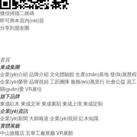
微信掃描二維碼
即可將本頁內(nèi)容
分享到朋友圈
首頁
東成集團
企業(yè)介紹
品牌介紹
文化體驗館
生產(chǎn)基地
發(fā)展歷程
企業(yè)榮譽
品牌視頻
工匠團隊
服務(wù)萬里行
社會公益
員工
關(guān)愛
VR展位
旗下品牌
東成紅木
東成文宋
東成素刻
東成上境
東成定制
企業(yè)資訊
企業(yè)新聞
大師報道
企業(yè)視頻
紅木知識
實體展廳
中山旗艦店
五華工廠展廳
VR展館