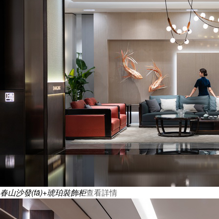
春山沙發(fā)+琥珀裝飾柜
查看詳情