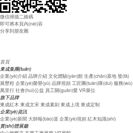
微信掃描二維碼
即可將本頁內(nèi)容
分享到朋友圈
首頁
東成集團(tuán)
企業(yè)介紹
品牌介紹
文化體驗(yàn)館
生產(chǎn)基地
發(fā)
展歷程
企業(yè)榮譽(yù)
品牌視頻
工匠團(tuán)隊(duì)
服務(wù)
萬里行
社會(huì)公益
員工關(guān)愛
VR展位
旗下品牌
東成紅木
東成文宋
東成素刻
東成上境
東成定制
企業(yè)資訊
企業(yè)新聞
大師報(bào)道
企業(yè)視頻
紅木知識(shí)
實(shí)體展廳
中山旗艦店
五華工廠展廳
VR展館