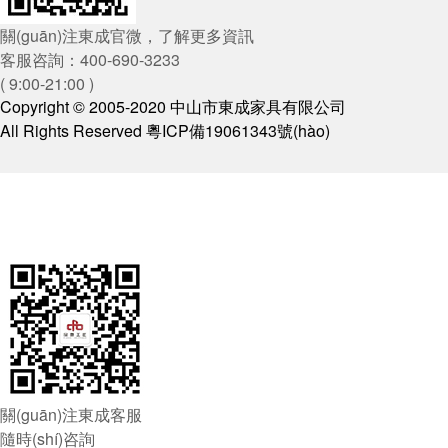
關(guān)注東成官微，了解更多資訊
客服咨詢：400-690-3233
( 9:00-21:00 )
Copyright © 2005-2020 中山市東成家具有限公司
All Rights Reserved 粵ICP備19061343號(hào)
關(guān)注東成客服
隨時(shí)咨詢