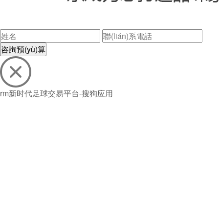
咨詢預(yù)算
rm新时代足球交易平台-搜狗应用