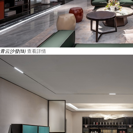
青云沙發(fā)
查看詳情