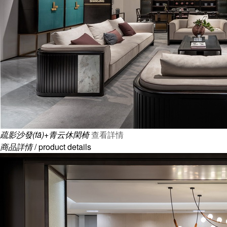
疏影沙發(fā)+青云休閑椅
查看詳情
商品詳情
/ product details