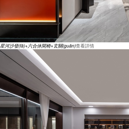
星河沙發(fā)+六合休閑椅+玄關(guān)
查看詳情