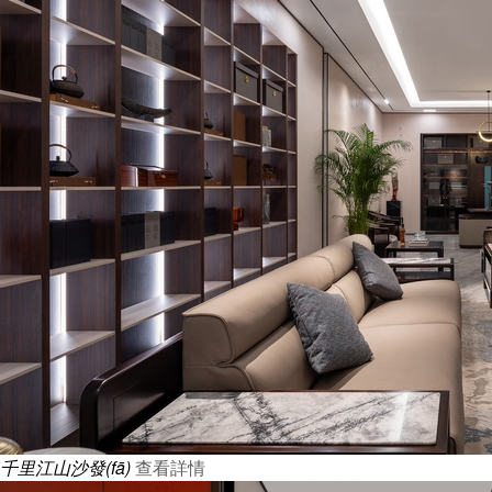
千里江山沙發(fā)
查看詳情